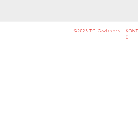
©2023 TC Godshorn
KONT
T